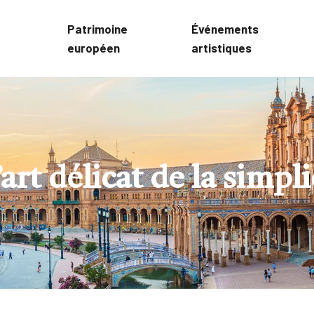
Patrimoine
Événements
européen
artistiques
’art délicat de la simpli