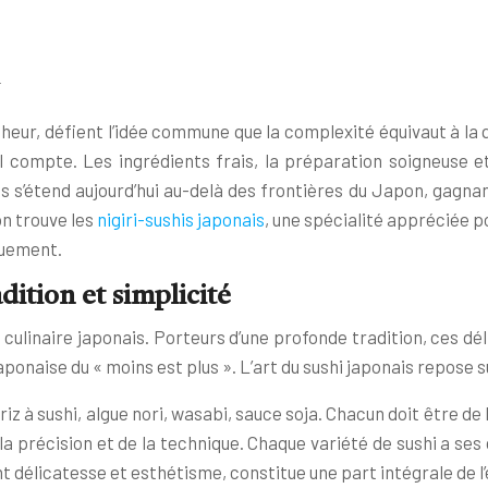
r
raîcheur, défient l’idée commune que la complexité équivaut à l
l compte. Les ingrédients frais, la préparation soigneuse 
s s’étend aujourd’hui au-delà des frontières du Japon, gagn
on trouve les
nigiri-sushis japonais
, une spécialité appréciée p
ouement.
dition et simplicité
rt culinaire japonais. Porteurs d’une profonde tradition, ces 
onaise du « moins est plus ». L’art du sushi japonais repose su
z à sushi, algue nori, wasabi, sauce soja. Chacun doit être de l
précision et de la technique. Chaque variété de sushi a ses 
ant délicatesse et esthétisme, constitue une part intégrale de