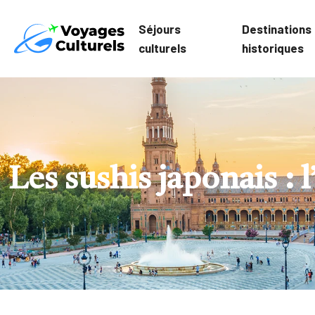
Séjours
Destinations
culturels
historiques
Les sushis japonais : l