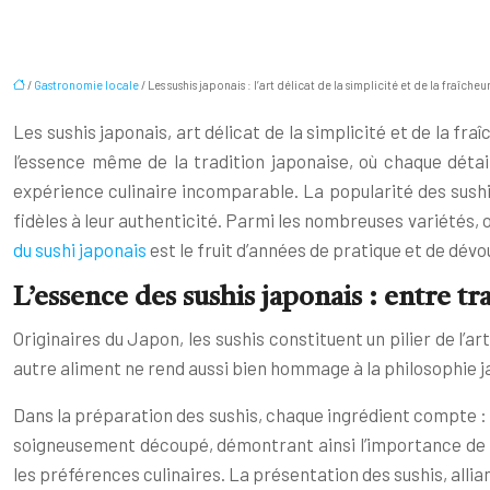
/
Gastronomie locale
/ Les sushis japonais : l’art délicat de la simplicité et de la fraîcheu
Les sushis japonais, art délicat de la simplicité et de la f
l’essence même de la tradition japonaise, où chaque détai
expérience culinaire incomparable. La popularité des sushi
fidèles à leur authenticité. Parmi les nombreuses variétés, 
du sushi japonais
est le fruit d’années de pratique et de dév
L’essence des sushis japonais : entre tra
Originaires du Japon, les sushis constituent un pilier de l’a
autre aliment ne rend aussi bien hommage à la philosophie jap
Dans la préparation des sushis, chaque ingrédient compte : ri
soigneusement découpé, démontrant ainsi l’importance de la 
les préférences culinaires. La présentation des sushis, alli