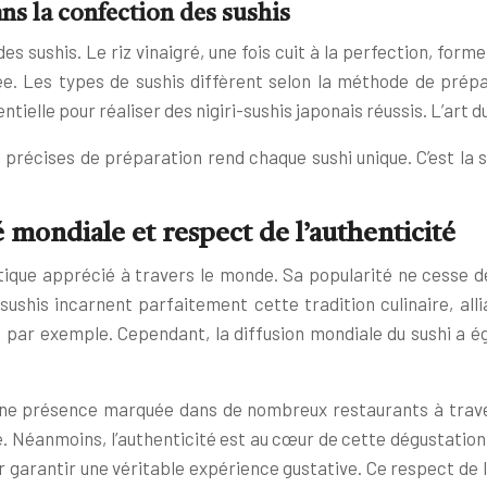
ans la confection des sushis
es sushis. Le riz vinaigré, une fois cuit à la perfection, for
e. Les types de sushis diffèrent selon la méthode de prépar
tielle pour réaliser des nigiri-sushis japonais réussis. L’art
s précises de préparation rend chaque sushi unique. C’est la s
é mondiale et respect de l’authenticité
tique apprécié à travers le monde. Sa popularité ne cesse d
sushis incarnent parfaitement cette tradition culinaire, alli
s, par exemple. Cependant, la diffusion mondiale du sushi a
 une présence marquée dans de nombreux restaurants à trav
e. Néanmoins, l’authenticité est au cœur de cette dégustation 
garantir une véritable expérience gustative. Ce respect de l’