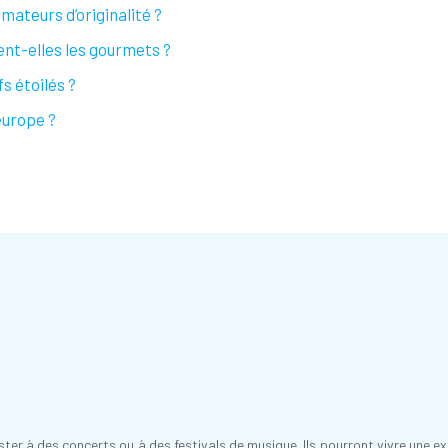
mateurs d’originalité ?
ent-elles les gourmets ?
s étoilés ?
europe ?
r à des concerts ou à des festivals de musique. Ils pourront vivre une ex