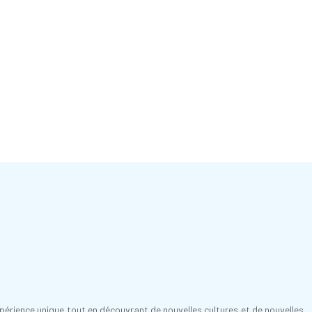
périence unique tout en découvrant de nouvelles cultures et de nouvelles