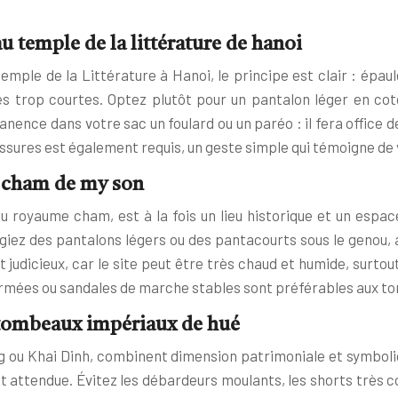
u temple de la littérature de hanoi
temple de la Littérature à Hanoi, le principe est clair : é
s trop courtes. Optez plutôt pour un pantalon léger en coto
ence dans votre sac un foulard ou un paréo : il fera office d
ssures est également requis, un geste simple qui témoigne de
s cham de my son
u royaume cham, est à la fois un lieu historique et un espace
légiez des pantalons légers ou des pantacourts sous le genou,
 judicieux, car le site peut être très chaud et humide, surto
fermées ou sandales de marche stables sont préférables aux to
 tombeaux impériaux de hué
u Khai Dinh, combinent dimension patrimoniale et symboliqu
t attendue. Évitez les débardeurs moulants, les shorts très co