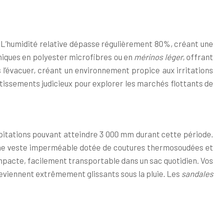
. L’humidité relative dépasse régulièrement 80%, créant une
niques en polyester microfibres ou en
mérinos léger
, offrant
s l’évacuer, créant un environnement propice aux irritations
tissements judicieux pour explorer les marchés flottants de
ipitations pouvant atteindre 3 000 mm durant cette période.
’une veste imperméable dotée de coutures thermosoudées et
ompacte, facilement transportable dans un sac quotidien. Vos
 deviennent extrêmement glissants sous la pluie. Les
sandales