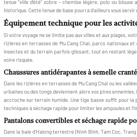
tenue “ville d’été” sobre – chemise légère, polo ou blouse
historique. Cette tenue de base pourra d’ailleurs vous servir 
Équipement technique pour les activité
Si votre voyage ne se limite pas aux villes et aux plages, v
rizières en terrasses de Mu Cang Chai, parcs nationaux et
insectes et du terrain parfois glissant, tout en restant lé
voire risquée.
Chaussures antidérapantes à semelle cranté
Dans les rizières en terrasses de Mu Cang Chai ou les val
urbaines ou des tongs deviennent alors vos pires ennemies. 
accroche sur terrain humide. Une tige basse suffit pour la 
techniques à séchage rapide pour limiter les ampoules et l’inc
Pantalons convertibles et séchage rapide pou
Dans la baie d’Halong terrestre (Ninh Binh, Tam Coc, Trang 