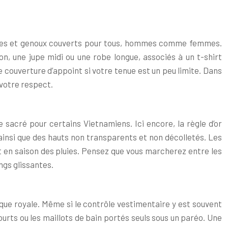
paules et genoux couverts pour tous, hommes comme femmes.
n, une jupe midi ou une robe longue, associés à un t-shirt
e couverture d’appoint si votre tenue est un peu limite. Dans
 votre respect.
 sacré pour certains Vietnamiens. Ici encore, la règle d’or
 ainsi que des hauts non transparents et non décolletés. Les
ut en saison des pluies. Pensez que vous marcherez entre les
ngs glissantes.
e royale. Même si le contrôle vestimentaire y est souvent
urts ou les maillots de bain portés seuls sous un paréo. Une