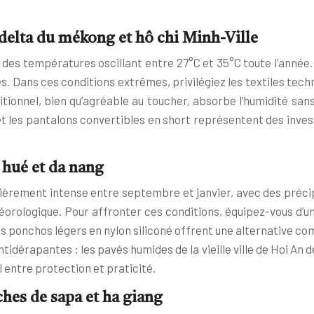
e delta du mékong et hô chi Minh-Ville
des températures oscillant entre 27°C et 35°C toute l’année
. Dans ces conditions extrêmes, privilégiez les textiles tech
tionnel, bien qu’agréable au toucher, absorbe l’humidité san
t les pantalons convertibles en short représentent des inves
 hué et da nang
lièrement intense entre septembre et janvier, avec des préc
téorologique. Pour affronter ces conditions, équipez-vous d
s ponchos légers en nylon siliconé offrent une alternative c
idérapantes : les pavés humides de la vieille ville de Hoi An
 entre protection et praticité.
ches de sapa et ha giang