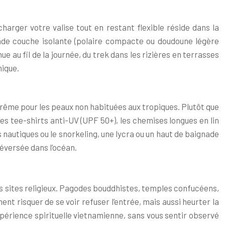
harger votre valise tout en restant flexible réside dans la
onde couche isolante (polaire compacte ou doudoune légère
u fil de la journée, du trek dans les rizières en terrasses
mique.
rême pour les peaux non habituées aux tropiques. Plutôt que
s tee-shirts anti-UV (UPF 50+), les chemises longues en lin
s nautiques ou le snorkeling, une lycra ou un haut de baignade
éversée dans l’océan.
s sites religieux. Pagodes bouddhistes, temples confucéens,
t risquer de se voir refuser l’entrée, mais aussi heurter la
xpérience spirituelle vietnamienne, sans vous sentir observé