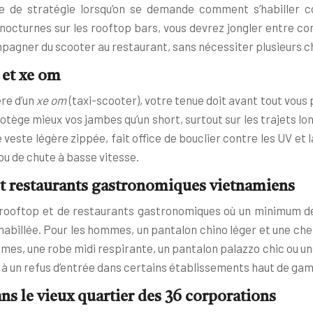
e de stratégie lorsqu’on se demande comment s’habiller co
octurnes sur les rooftop bars, vous devrez jongler entre con
pagner du scooter au restaurant, sans nécessiter plusieurs c
 et xe om
ère d’un
xe om
(taxi-scooter), votre tenue doit avant tout vous 
rotège mieux vos jambes qu’un short, surtout sur les trajets 
 veste légère zippée, fait office de bouclier contre les UV et
ou de chute à basse vitesse.
et restaurants gastronomiques vietnamiens
 rooftop et de restaurants gastronomiques où un minimum de
 habillée. Pour les hommes, un pantalon chino léger et une c
 une robe midi respirante, un pantalon palazzo chic ou une jup
 à un refus d’entrée dans certains établissements haut de ga
s le vieux quartier des 36 corporations