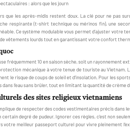
taculaires : alors que les journ
s que les après-midis restent doux. La clé pour ne pas surc
che respirante (t-shirt technique ou mérinos fin), une sec
ble. Ce système modulable vous permet d’ajuster votre tenue a
me de vêtements lourds tout en garantissant votre confort ther
 quoc
passe fréquemment 10 en saison sèche, soit un rayonnement ext
rotection mécanique à votre tenue de touriste au Vietnam. Le
ent le risque de coups de soleil et d’insolation. Pour les sport
ans l’eau sans brûler, tout en limitant la quantité de crème d
turels des sites religieux vietnamiens
implique de respecter des codes vestimentaires précis dans le
rtain degré de pudeur. Ignorer ces règles, c’est non seulemen
rs votre meilleur passeport culturel pour vivre pleinement l’e