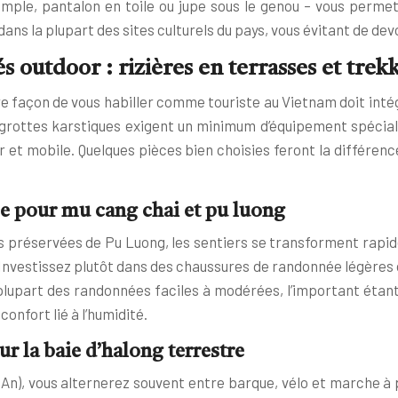
 ample, pantalon en toile ou jupe sous le genou – vous perm
dans la plupart des sites culturels du pays, vous évitant de devo
s outdoor : rizières en terrasses et tr
otre façon de vous habiller comme touriste au Vietnam doit in
 grottes karstiques exigent un minimum d’équipement spéciali
ger et mobile. Quelques pièces bien choisies feront la différ
e pour mu cang chai et pu luong
lées préservées de Pu Luong, les sentiers se transforment ra
Investissez plutôt dans des chaussures de randonnée légères 
plupart des randonnées faciles à modérées, l’important étant
onfort lié à l’humidité.
r la baie d’halong terrestre
An), vous alternerez souvent entre barque, vélo et marche à p