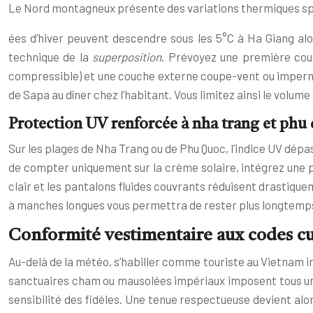
Le Nord montagneux présente des variations thermiques spec
ées d’hiver peuvent descendre sous les 5°C à Ha Giang alor
technique de la
superposition
. Prévoyez une première cou
compressible) et une couche externe coupe-vent ou imperméa
de Sapa au dîner chez l’habitant. Vous limitez ainsi le volu
Protection UV renforcée à nha trang et phu
Sur les plages de Nha Trang ou de Phu Quoc, l’indice UV dé
de compter uniquement sur la crème solaire, intégrez une p
clair et les pantalons fluides couvrants réduisent drastiquem
à manches longues vous permettra de rester plus longtemps d
Conformité vestimentaire aux codes cul
Au-delà de la météo, s’habiller comme touriste au Vietnam 
sanctuaires cham ou mausolées impériaux imposent tous un ce
sensibilité des fidèles. Une tenue respectueuse devient alo