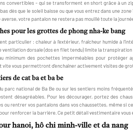
ns convertibles – qui se transforment en short grâce à un z
bas dès que le soleil baisse ou que vous entrez dans une zone 
 averse, votre pantalon ne restera pas mouillé toute la journé
ches pour les grottes de phong nha-ke bang
particulier : chaleur à l’extérieur, fraîcheur humide à l’i
entilation dorsale (dos en filet tendu) limite la transpiratio
s ou au minimum des pochettes imperméables pour protéger 
vite vous permettront d’enchaîner activement visites de grot
ers de cat ba et ba be
 parc national de Ba Be ou sur les sentiers moins fréquenté
restent désagréables. Pour les décourager, portez des chaus
res ou rentrer vos pantalons dans vos chaussettes, même si ce
 pour renforcer la barrière. Ce petit détail vestimentaire vous
ur hanoi, hô chi minh-ville et da nang