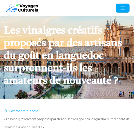
Les vinaigres créatifs
proposés par des artisans
du goût en languedoc
surprennent-ils les
amateurs de nouveauté ?
/
Gastronomie locale
/ Les vinaigres créatifs proposés par des artisans du goût en languedoc surprennent-ils
les amateurs de nouveauté ?