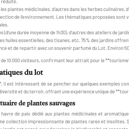
 réduite.
les plantes médicinales, d’autres dans les herbes culinaires, 
protection de l’environnement. Les thématiques proposées sont 
les.
es (d’une durée moyenne de 1h30), d’autres des ateliers de jard
 huiles essentielles, des tisanes, etc. 75% des jardins offren
nce et de repartir avec un souvenir parfumé du Lot. Environ 5
 de 10 000 visiteurs, confirmant leur attrait pour le **tourisme
tiques du lot
t**, il est intéressant de se pencher sur quelques exemples c
iversité et du terroir, offrant une expérience unique de **tour
ctuaire de plantes sauvages
le havre de paix dédié aux plantes médicinales et aromatiqu
 une collection impressionnante de plantes rares et insolites. 