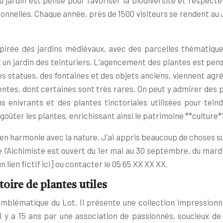
 jardin est pensé pour favoriser la biodiversité et respect
tionnelles. Chaque année, près de 1500 visiteurs se rendent au
pirée des jardins médiévaux, avec des parcelles thématique
 un jardin des teinturiers. L’agencement des plantes est pens
es statues, des fontaines et des objets anciens, viennent agré
tes, dont certaines sont très rares. On peut y admirer des p
enivrants et des plantes tinctoriales utilisées pour teindre
 goûter les plantes, enrichissant ainsi le patrimoine **culture**
ent en harmonie avec la nature. J’ai appris beaucoup de choses 
de l’Alchimiste est ouvert du 1er mai au 30 septembre, du mard
 lien fictif ici] ou contacter le 05 65 XX XX XX.
toire de plantes utiles
emblématique du Lot. Il présente une collection impressionna
 il y a 15 ans par une association de passionnés, soucieux d