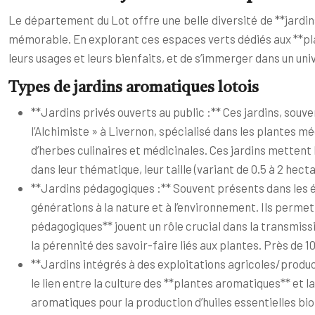
Le département du Lot offre une belle diversité de **jardin
mémorable. En explorant ces espaces verts dédiés aux **pla
leurs usages et leurs bienfaits, et de s’immerger dans un un
Types de jardins aromatiques lotois
**Jardins privés ouverts au public :** Ces jardins, sou
l’Alchimiste » à Livernon, spécialisé dans les plantes 
d’herbes culinaires et médicinales. Ces jardins mettent l
dans leur thématique, leur taille (variant de 0.5 à 2 hecta
**Jardins pédagogiques :** Souvent présents dans les éc
générations à la nature et à l’environnement. Ils permet
pédagogiques** jouent un rôle crucial dans la transmiss
la pérennité des savoir-faire liés aux plantes. Près de 
**Jardins intégrés à des exploitations agricoles/product
le lien entre la culture des **plantes aromatiques** et 
aromatiques pour la production d’huiles essentielles bio. 