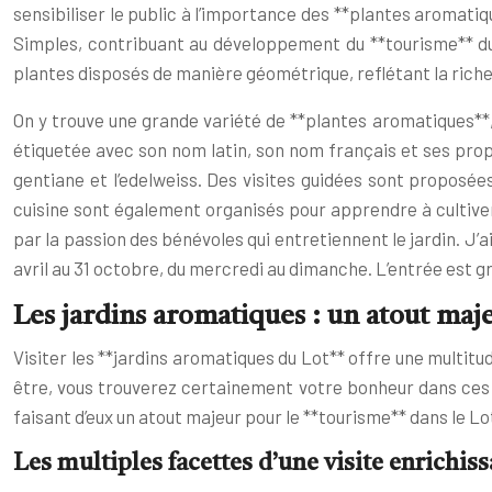
sensibiliser le public à l’importance des **plantes aromati
Simples, contribuant au développement du **tourisme** du
plantes disposés de manière géométrique, reflétant la riches
On y trouve une grande variété de **plantes aromatiques**, te
étiquetée avec son nom latin, son nom français et ses prop
gentiane et l’edelweiss. Des visites guidées sont proposées
cuisine sont également organisés pour apprendre à cultiver 
par la passion des bénévoles qui entretiennent le jardin. J’
avril au 31 octobre, du mercredi au dimanche. L’entrée est gr
Les jardins aromatiques : un atout maje
Visiter les **jardins aromatiques du Lot** offre une multit
être, vous trouverez certainement votre bonheur dans ces li
faisant d’eux un atout majeur pour le **tourisme** dans le Lot
Les multiples facettes d’une visite enrichis