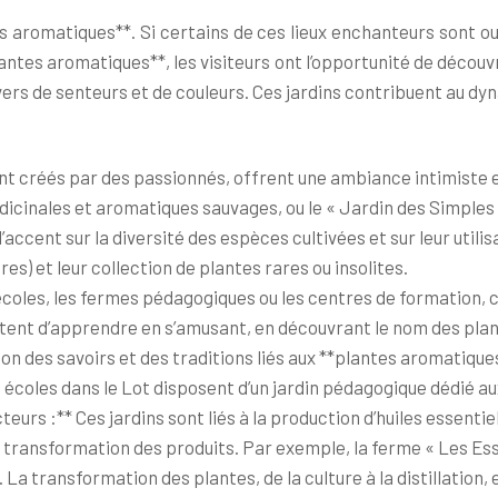
s aromatiques**. Si certains de ces lieux enchanteurs sont ou
ntes aromatiques**, les visiteurs ont l’opportunité de découv
ivers de senteurs et de couleurs. Ces jardins contribuent au d
vent créés par des passionnés, offrent une ambiance intimiste 
médicinales et aromatiques sauvages, ou le « Jardin des Simple
’accent sur la diversité des espèces cultivées et sur leur utili
res) et leur collection de plantes rares ou insolites.
oles, les fermes pédagogiques ou les centres de formation, ces
tent d’apprendre en s’amusant, en découvrant le nom des plante
ion des savoirs et des traditions liés aux **plantes aromatique
10 écoles dans le Lot disposent d’un jardin pédagogique dédié 
eurs :** Ces jardins sont liés à la production d’huiles essenti
la transformation des produits. Par exemple, la ferme « Les Ess
La transformation des plantes, de la culture à la distillation, 