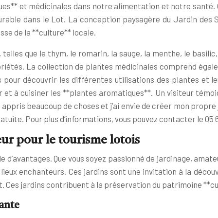
ques** et médicinales dans notre alimentation et notre santé.
rable dans le Lot. La conception paysagère du Jardin des Si
se de la **culture** locale.
lles que le thym, le romarin, la sauge, la menthe, le basilic, 
riétés. La collection de plantes médicinales comprend égale
 pour découvrir les différentes utilisations des plantes et le
et à cuisiner les **plantes aromatiques**. Un visiteur témoig
ai appris beaucoup de choses et j’ai envie de créer mon propre
atuite. Pour plus d’informations, vous pouvez contacter le 05 6
ur pour le tourisme lotois
ude d’avantages. Que vous soyez passionné de jardinage, amat
eux enchanteurs. Ces jardins sont une invitation à la découv
. Ces jardins contribuent à la préservation du patrimoine **cul
sante