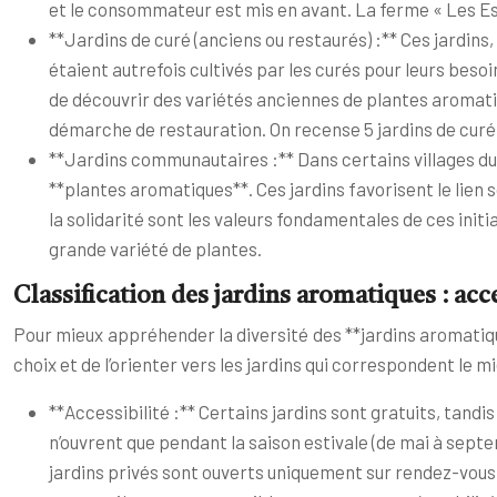
et le consommateur est mis en avant. La ferme « Les Esse
**Jardins de curé (anciens ou restaurés) :** Ces jardins
étaient autrefois cultivés par les curés pour leurs beso
de découvrir des variétés anciennes de plantes aromatiqu
démarche de restauration. On recense 5 jardins de curé r
**Jardins communautaires :** Dans certains villages du
**plantes aromatiques**. Ces jardins favorisent le lien 
la solidarité sont les valeurs fondamentales de ces initi
grande variété de plantes.
Classification des jardins aromatiques : acce
Pour mieux appréhender la diversité des **jardins aromatique
choix et de l’orienter vers les jardins qui correspondent le m
**Accessibilité :** Certains jardins sont gratuits, tandis
n’ouvrent que pendant la saison estivale (de mai à sept
jardins privés sont ouverts uniquement sur rendez-vous.