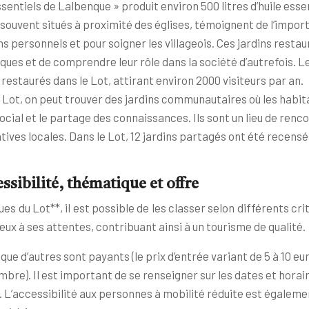
ntiels de Lalbenque » produit environ 500 litres d’huile essen
, souvent situés à proximité des églises, témoignent de l’impor
ins personnels et pour soigner les villageois. Ces jardins res
es et de comprendre leur rôle dans la société d’autrefois. Le 
estaurés dans le Lot, attirant environ 2000 visiteurs par an.
 Lot, on peut trouver des jardins communautaires où les habit
social et le partage des connaissances. Ils sont un lieu de ren
atives locales. Dans le Lot, 12 jardins partagés ont été recensé
ssibilité, thématique et offre
s du Lot**, il est possible de les classer selon différents cri
ieux à ses attentes, contribuant ainsi à un tourisme de qualité.
 que d’autres sont payants (le prix d’entrée variant de 5 à 10 eu
embre). Il est important de se renseigner sur les dates et hora
 L’accessibilité aux personnes à mobilité réduite est égaleme