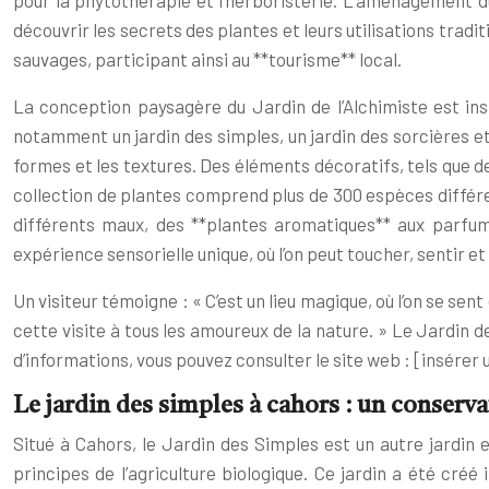
pour la phytothérapie et l’herboristerie. L’aménagement du
découvrir les secrets des plantes et leurs utilisations tradi
sauvages, participant ainsi au **tourisme** local.
La conception paysagère du Jardin de l’Alchimiste est ins
notamment un jardin des simples, un jardin des sorcières et
formes et les textures. Des éléments décoratifs, tels que d
collection de plantes comprend plus de 300 espèces différen
différents maux, des **plantes aromatiques** aux parfums 
expérience sensorielle unique, où l’on peut toucher, sentir et
Un visiteur témoigne : « C’est un lieu magique, où l’on se s
cette visite à tous les amoureux de la nature. » Le Jardin 
d’informations, vous pouvez consulter le site web : [insérer un
Le jardin des simples à cahors : un conserva
Situé à Cahors, le Jardin des Simples est un autre jardin 
principes de l’agriculture biologique. Ce jardin a été créé