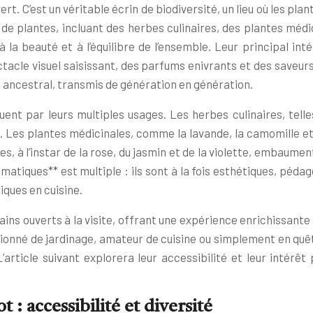
rt. C’est un véritable écrin de biodiversité, un lieu où les pl
de plantes, incluant des herbes culinaires, des plantes méd
 à la beauté et à l’équilibre de l’ensemble. Leur principal in
tacle visuel saisissant, des parfums enivrants et des saveur
t ancestral, transmis de génération en génération.
t par leurs multiples usages. Les herbes culinaires, telles 
 Les plantes médicinales, comme la lavande, la camomille et 
s, à l’instar de la rose, du jasmin et de la violette, embaument
atiques** est multiple : ils sont à la fois esthétiques, péda
iques en cuisine.
ains ouverts à la visite, offrant une expérience enrichissante
assionné de jardinage, amateur de cuisine ou simplement en qu
article suivant explorera leur accessibilité et leur intérêt
: accessibilité et diversité