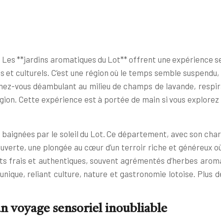
 Les **jardins aromatiques du Lot** offrent une expérience 
 et culturels. C’est une région où le temps semble suspendu, 
ginez-vous déambulant au milieu de champs de lavande, respi
région. Cette expérience est à portée de main si vous explorez
baignées par le soleil du Lot. Ce département, avec son char
couverte, une plongée au cœur d’un terroir riche et généreux o
its frais et authentiques, souvent agrémentés d’herbes arom
unique, reliant culture, nature et gastronomie lotoise. Plus
n voyage sensoriel inoubliable