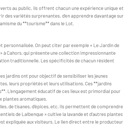
verts au public, ils offrent chacun une expérience unique et
rir des variétés surprenantes, d’en apprendre davantage sur
ynamisme du **tourisme** dans le Lot.
et personnalisée. On peut citer par exemple « Le Jardin de
s » à Cahors, qui présente une collection impressionnante
sation traditionnelle. Les spécificités de chacun résident
 jardins ont pour objectif de sensibiliser les jeunes
s, leurs propriétés et leurs utilisations. Ces **jardins
s**. L’engagement éducatif de ces lieux est primordial pour
aux plantes aromatiques.
elles, de tisanes, d’épices, etc. Ils permettent de comprendre
entiels de Lalbenque » cultive la lavande et d’autres plantes
est expliquée aux visiteurs. Le lien direct entre le producteur