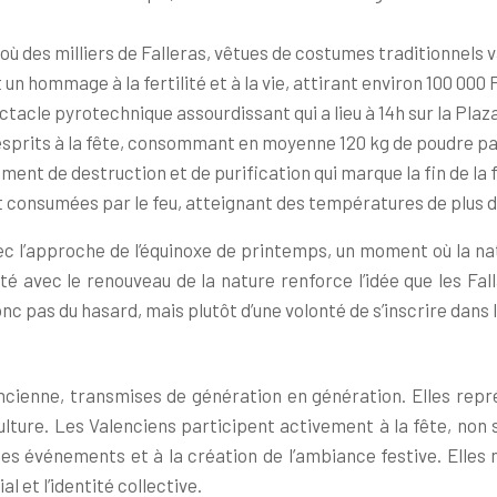
ù des milliers de Falleras, vêtues de costumes traditionnels v
un hommage à la fertilité et à la vie, attirant environ 100 000 
tacle pyrotechnique assourdissant qui a lieu à 14h sur la Plaz
s esprits à la fête, consommant en moyenne 120 kg de poudre p
nt de destruction et de purification qui marque la fin de la f
ont consumées par le feu, atteignant des températures de plus d
ec l’approche de l’équinoxe de printemps, un moment où la natu
 avec le renouveau de la nature renforce l’idée que les Fall
 pas du hasard, mais plutôt d’une volonté de s’inscrire dans le
cienne, transmises de génération en génération. Elles repré
une culture. Les Valenciens participent activement à la fête,
des événements et à la création de l’ambiance festive. Elles
 et l’identité collective.