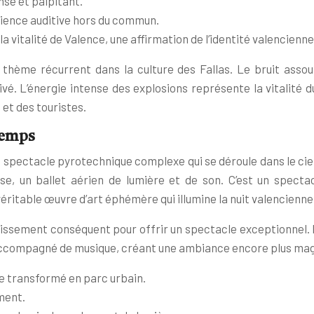
nse et palpitant.
rience auditive hors du commun.
 vitalité de Valence, une affirmation de l’identité valencienne
n thème récurrent dans la culture des Fallas. Le bruit asso
ivé. L’énergie intense des explosions représente la vitalité d
 et des touristes.
ntemps
n spectacle pyrotechnique complexe qui se déroule dans le ciel
e, un ballet aérien de lumière et de son. C’est un spectac
véritable œuvre d’art éphémère qui illumine la nuit valencien
stissement conséquent pour offrir un spectacle exceptionnel. L
 accompagné de musique, créant une ambiance encore plus mag
ière transformé en parc urbain.
ment.