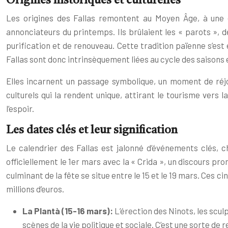
Origines historiques et culturelles
Les origines des Fallas remontent au Moyen Âge, à une ép
annonciateurs du printemps. Ils brûlaient les « parots », 
purification et de renouveau. Cette tradition païenne s’es
Fallas sont donc intrinsèquement liées au cycle des saisons et 
Elles incarnent un passage symbolique, un moment de réjoui
culturels qui la rendent unique, attirant le tourisme vers 
l’espoir.
Les dates clés et leur signification
Le calendrier des Fallas est jalonné d’événements clés, c
officiellement le 1er mars avec la « Crida », un discours pro
culminant de la fête se situe entre le 15 et le 19 mars. Ces c
millions d’euros.
La Plantà (15-16 mars):
L’érection des Ninots, les scu
scènes de la vie politique et sociale. C’est une sorte de 