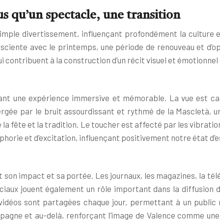
us qu’un spectacle, une transition
 simple divertissement, influençant profondément la culture e
onsciente avec le printemps, une période de renouveau et d’
i contribuent à la construction d’un récit visuel et émotionnel
 créant une expérience immersive et mémorable. La vue est c
rgée par le bruit assourdissant et rythmé de la Mascletà, une
la fête et la tradition. Le toucher est affecté par les vibratio
horie et d’excitation, influençant positivement notre état d’e
son impact et sa portée. Les journaux, les magazines, la télé
ociaux jouent également un rôle important dans la diffusion d
vidéos sont partagées chaque jour, permettant à un public m
l’Espagne et au-delà, renforçant l’image de Valence comme une