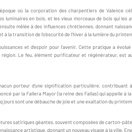
oque où la corporation des charpentiers de Valence célébra
des luminaires en bois, et les vieux morceaux de bois qui les
t ensuite mêlée à des influences chrétiennes, donnant naissan
à la transition de l’obscurité de l’hiver à la lumière du printem
ssances et d’espoir pour l’avenir. Cette pratique a évolué 
la région. Le feu, élément purificateur et régénérateur, est a
hacun porteur d’une signification particulière, contribuant
noncé par la Fallera Mayor (la reine des Fallas) qui appelle à 
inq jours sont une débauche de joie et une exaltation du printe
lptures satiriques géantes, souvent composées de carton-pâte, 
renaissance artistique, donnant un nouveau visage à la ville. Env