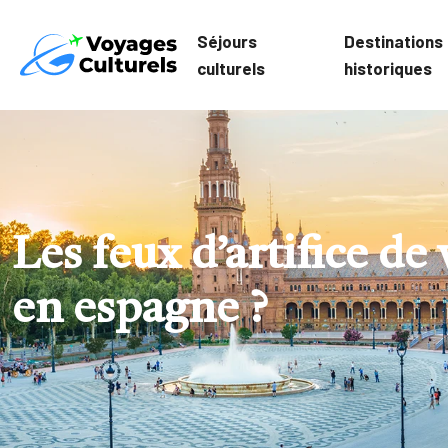
Séjours
Destinations
culturels
historiques
Les feux d’artifice d
en espagne ?