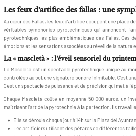
Les feux d’artifice des fallas : une s
Au cœur des Fallas, les feux d’artifice occupent une place de
véritables symphonies pyrotechniques qui annoncent l’arr
pyrotechniques les plus emblématiques des Fallas. Ces deu
émotions et les sensations associées au réveil de la nature e
La « mascletà » : l’éveil sensoriel du printe
La Mascletà est un spectacle pyrotechnique unique au mond
contrôlées au sol, une signature sonore inimitable. C’est u
C’est un spectacle de puissance et de précision qui met à l’ép
Chaque Mascletà coûte en moyenne 50 000 euros, un invest
maîtrisent l’art de la pyrotechnie à la perfection. Ils trav
Elle se déroule chaque jour à 14h sur la Plaza del Ayuntam
Les artificiers utilisent des pétards de différentes tail