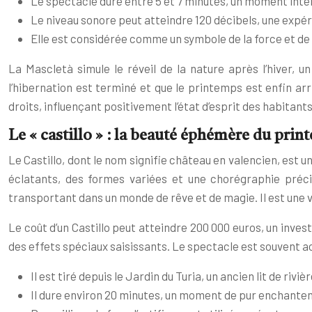
Le spectacle dure entre 5 et 7 minutes, un moment inte
Le niveau sonore peut atteindre 120 décibels, une expé
Elle est considérée comme un symbole de la force et de la
La Mascletà simule le réveil de la nature après l’hiver, u
l’hibernation est terminé et que le printemps est enfin arr
droits, influençant positivement l’état d’esprit des habitants
Le « castillo » : la beauté éphémère du pri
Le Castillo, dont le nom signifie château en valencien, est u
éclatants, des formes variées et une chorégraphie précis
transportant dans un monde de rêve et de magie. Il est une 
Le coût d’un Castillo peut atteindre 200 000 euros, un inve
des effets spéciaux saisissants. Le spectacle est souvent
Il est tiré depuis le Jardin du Turia, un ancien lit de riv
Il dure environ 20 minutes, un moment de pur enchante