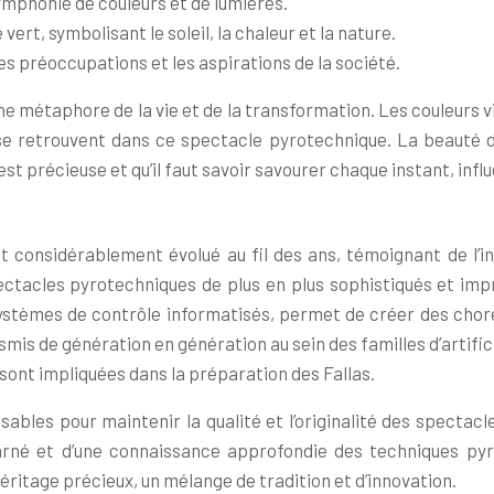
 symphonie de couleurs et de lumières.
e vert, symbolisant le soleil, la chaleur et la nature.
es préoccupations et les aspirations de la société.
métaphore de la vie et de la transformation. Les couleurs vive
e retrouvent dans ce spectacle pyrotechnique. La beauté du 
e est précieuse et qu’il faut savoir savourer chaque instant, in
 considérablement évolué au fil des ans, témoignant de l’ingé
ectacles pyrotechniques de plus en plus sophistiqués et imp
 systèmes de contrôle informatisés, permet de créer des cho
smis de génération en génération au sein des familles d’artific
sont impliquées dans la préparation des Fallas.
ables pour maintenir la qualité et l’originalité des specta
acharné et d’une connaissance approfondie des techniques py
héritage précieux, un mélange de tradition et d’innovation.