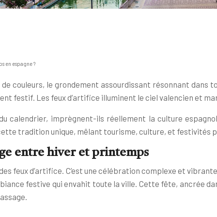
mps en espagne ?
 de couleurs, le grondement assourdissant résonnant dans toute
 festif. Les feux d’artifice illuminent le ciel valencien et m
là du calendrier, imprègnent-ils réellement la culture espa
ette tradition unique, mêlant tourisme, culture, et festivités
sage entre hiver et printemps
c des feux d’artifice. C’est une célébration complexe et vibra
ance festive qui envahit toute la ville. Cette fête, ancrée da
passage.