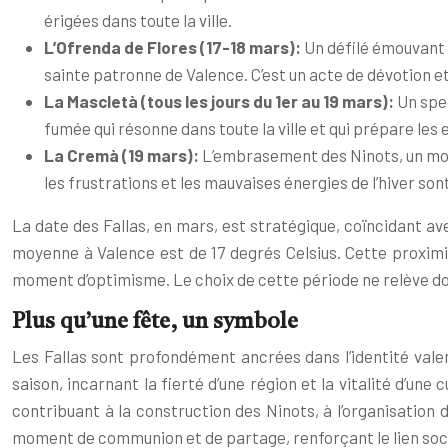
érigées dans toute la ville.
L’Ofrenda de Flores (17-18 mars):
Un défilé émouvant o
sainte patronne de Valence. C’est un acte de dévotion et 
La Mascletà (tous les jours du 1er au 19 mars):
Un spec
fumée qui résonne dans toute la ville et qui prépare le
La Cremà (19 mars):
L’embrasement des Ninots, un mome
les frustrations et les mauvaises énergies de l’hiver s
La date des Fallas, en mars, est stratégique, coïncidant av
moyenne à Valence est de 17 degrés Celsius. Cette proximité
moment d’optimisme. Le choix de cette période ne relève donc
Plus qu’une fête, un symbole
Les Fallas sont profondément ancrées dans l’identité valen
saison, incarnant la fierté d’une région et la vitalité d’
contribuant à la construction des Ninots, à l’organisation 
moment de communion et de partage, renforçant le lien social