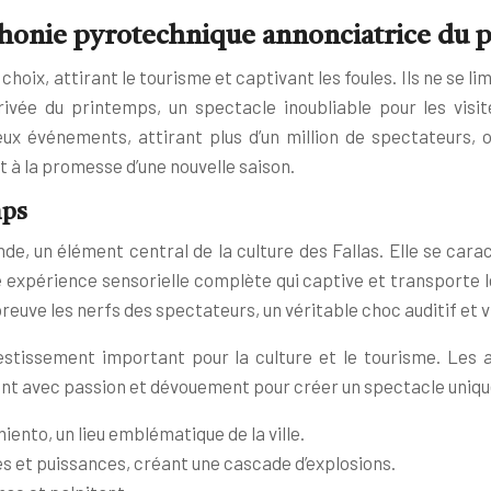
ymphonie pyrotechnique annonciatrice du
 choix, attirant le tourisme et captivant les foules. Ils ne se 
ivée du printemps, un spectacle inoubliable pour les visit
x événements, attirant plus d’un million de spectateurs, on
t à la promesse d’une nouvelle saison.
mps
e, un élément central de la culture des Fallas. Elle se cara
ne expérience sensorielle complète qui captive et transporte
reuve les nerfs des spectateurs, un véritable choc auditif et v
issement important pour la culture et le tourisme. Les ar
aillent avec passion et dévouement pour créer un spectacle uniq
iento, un lieu emblématique de la ville.
les et puissances, créant une cascade d’explosions.